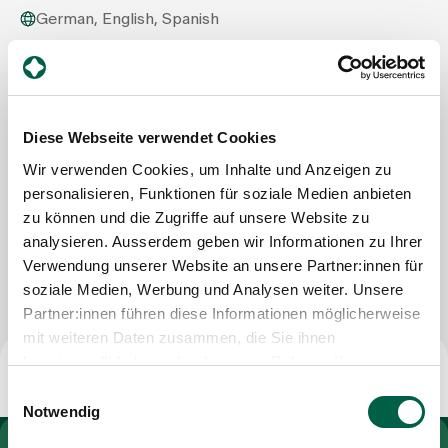
German, English, Spanish
Assigning
Spital Zollikerberg
Infrastruktur und Services
Trichtenhauserstrasse 20
Events
8125 Zollikerberg
Diese Webseite verwendet Cookies
Tel
+41 44 397 25 97
Wir verwenden Cookies, um Inhalte und Anzeigen zu
Mail
franz.sperisen@spitalzollikerberg.ch
About us
personalisieren, Funktionen für soziale Medien anbieten
zu können und die Zugriffe auf unsere Website zu
analysieren. Ausserdem geben wir Informationen zu Ihrer
Write Message
Verwendung unserer Website an unsere Partner:innen für
Latest news
soziale Medien, Werbung und Analysen weiter. Unsere
Partner:innen führen diese Informationen möglicherweise
Jobs & Career
mit weiteren Daten zusammen, die Sie ihnen
bereitgestellt haben oder die sie im Rahmen Ihrer
Nutzung der Dienste gesammelt haben.
Einwilligungsauswahl
Contact us
Notwendig
Baby gallery
Blog
To Gesundheitswelt Zollikerberg