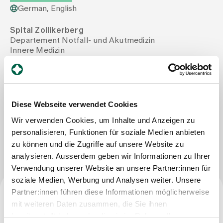
German, English
Assigning
Spital Zollikerberg
Departement Notfall- und Akutmedizin
Innere Medizin
Events
Trichtenhauserstrasse 20
8125 Zollikerberg
Tel
+41 44 397 28 20
About us
Mail
francesca.amato@spitalzollikerberg.ch
Diese Webseite verwendet Cookies
Wir verwenden Cookies, um Inhalte und Anzeigen zu
personalisieren, Funktionen für soziale Medien anbieten
Latest news
Write Message
zu können und die Zugriffe auf unsere Website zu
analysieren. Ausserdem geben wir Informationen zu Ihrer
Jobs & Career
Verwendung unserer Website an unsere Partner:innen für
soziale Medien, Werbung und Analysen weiter. Unsere
Partner:innen führen diese Informationen möglicherweise
Contact us
mit weiteren Daten zusammen, die Sie ihnen
Specialist title
Baby gallery
bereitgestellt haben oder die sie im Rahmen Ihrer
Blog