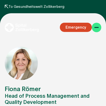
To Gesundheitswelt Zollikerberg
Emergency
Specialist areas
Stay
Fiona Römer
Head of Process Management and
Quality Development
Team