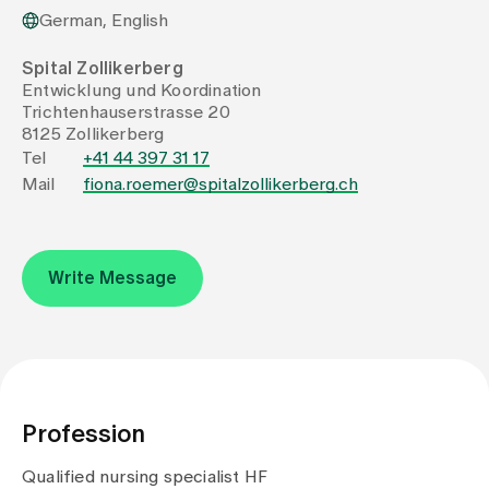
German, English
Assigning
Spital Zollikerberg
Entwicklung und Koordination
Trichtenhauserstrasse 20
Events
8125 Zollikerberg
Tel
+41 44 397 31 17
Mail
fiona.roemer@spitalzollikerberg.ch
About us
Write Message
Latest news
Jobs & Career
Contact us
Profession
Baby gallery
Blog
Qualified nursing specialist HF