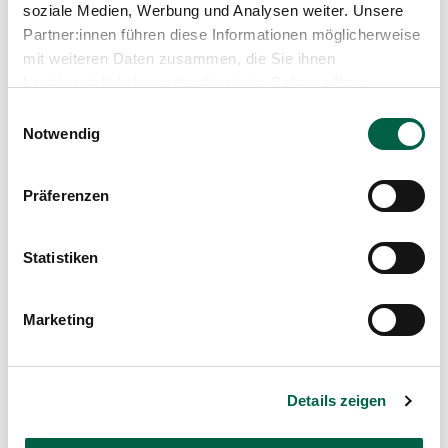
soziale Medien, Werbung und Analysen weiter. Unsere
Partner:innen führen diese Informationen möglicherweise
mit weiteren Daten zusammen, die Sie ihnen
bereitgestellt haben oder die sie im Rahmen Ihrer
Nutzung der Dienste gesammelt haben.
Einwilligungsauswahl
Notwendig
Präferenzen
Statistiken
Marketing
Working world
Power woman Fiona Römer: How she
balances her studies, career and children
Details zeigen
In her hospital story, Fiona Römer, power woman,