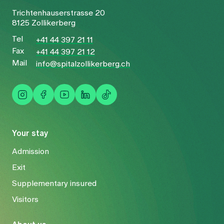
Trichtenhauserstrasse 20
8125 Zollikerberg
Tel
+41 44 397 21 11
Fax
+41 44 397 21 12
Mail
info@spitalzollikerberg.ch
Your stay
Admission
Exit
Supplementary insured
Visitors