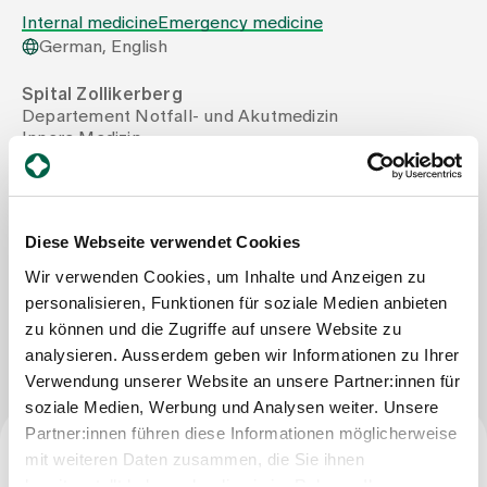
Internal medicine
Emergency medicine
German, English
Assigning
Spital Zollikerberg
Departement Notfall- und Akutmedizin
Events
Innere Medizin
Trichtenhauserstrasse 20
8125 Zollikerberg
About us
Tel
+41 44 397 24 24
Mail
medizin@spitalzollikerberg.ch
Diese Webseite verwendet Cookies
Wir verwenden Cookies, um Inhalte und Anzeigen zu
Latest news
personalisieren, Funktionen für soziale Medien anbieten
Write Message
zu können und die Zugriffe auf unsere Website zu
Jobs & Career
analysieren. Ausserdem geben wir Informationen zu Ihrer
Verwendung unserer Website an unsere Partner:innen für
soziale Medien, Werbung und Analysen weiter. Unsere
Contact us
Partner:innen führen diese Informationen möglicherweise
Baby gallery
mit weiteren Daten zusammen, die Sie ihnen
Blog
Specialist title
bereitgestellt haben oder die sie im Rahmen Ihrer