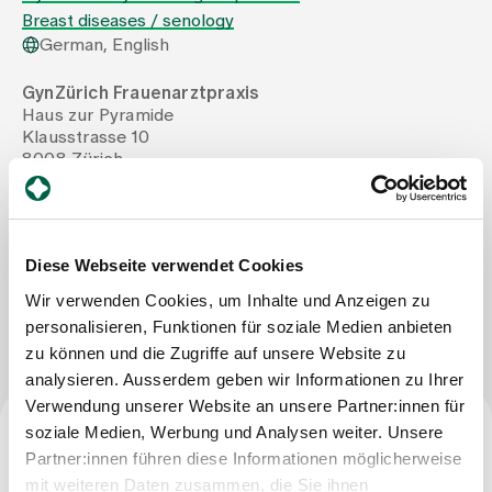
Breast diseases / senology
German, English
Assigning
GynZürich Frauenarztpraxis
Haus zur Pyramide
Events
Klausstrasse 10
8008 Zürich
Tel
+41 43 336 72 60
About us
Mail
gynzuerich-info@hin.ch
Diese Webseite verwendet Cookies
Latest news
Wir verwenden Cookies, um Inhalte und Anzeigen zu
Write Message
personalisieren, Funktionen für soziale Medien anbieten
zu können und die Zugriffe auf unsere Website zu
Jobs & Career
analysieren. Ausserdem geben wir Informationen zu Ihrer
Verwendung unserer Website an unsere Partner:innen für
soziale Medien, Werbung und Analysen weiter. Unsere
Contact us
Baby gallery
Partner:innen führen diese Informationen möglicherweise
Specialist title
Blog
mit weiteren Daten zusammen, die Sie ihnen