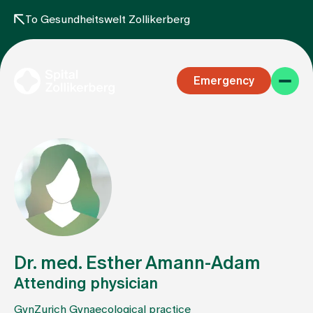
To Gesundheitswelt Zollikerberg
Emergency
Specialist areas
Stay
Dr. med. Esther Amann-Adam
Attending physician
Team
GynZurich Gynaecological practice