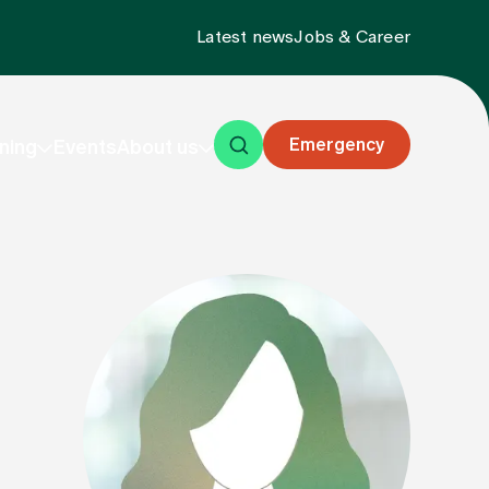
Latest news
Jobs & Career
Emergency
ning
Events
About us