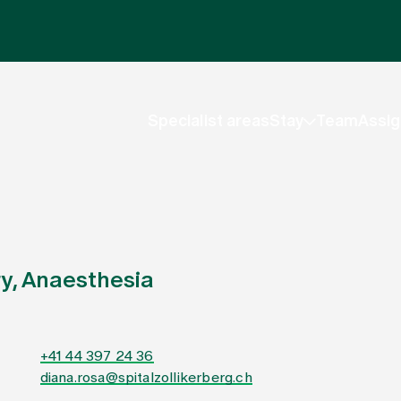
Specialist areas
Stay
Team
Assig
y, Anaesthesia
+41 44 397 24 36
diana.rosa@spitalzollikerberg.ch