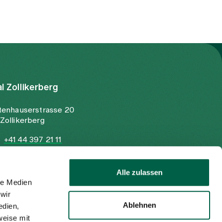
al Zollikerberg
tenhauserstrasse 20
Zollikerberg
+41 44 397 21 11
+41 44 397 21 12
info@spitalzollikerberg.ch
Alle zulassen
le Medien
wir
Ablehnen
edien,
weise mit