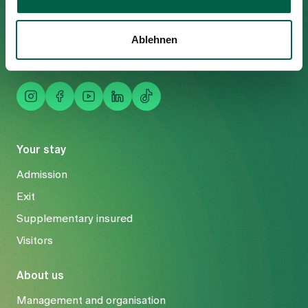
Tel
+41 44 397 21 11
Fax
+41 44 397 21 12
Ablehnen
Mail
info@spitalzollikerberg.ch
Your stay
Admission
Exit
Supplementary insured
Visitors
About us
Management and organisation