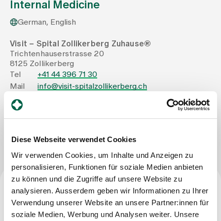
Internal Medicine
German, English
Assigning
Visit – Spital Zollikerberg Zuhause®
Trichtenhauserstrasse 20
Events
8125 Zollikerberg
Tel
+41 44 396 71 30
Mail
info@visit-spitalzollikerberg.ch
About us
Write Message
Latest news
Diese Webseite verwendet Cookies
Wir verwenden Cookies, um Inhalte und Anzeigen zu
Jobs & Career
personalisieren, Funktionen für soziale Medien anbieten
zu können und die Zugriffe auf unsere Website zu
analysieren. Ausserdem geben wir Informationen zu Ihrer
Contact us
Profession
Verwendung unserer Website an unsere Partner:innen für
Baby gallery
Blog
soziale Medien, Werbung und Analysen weiter. Unsere
Certified nursing specialist DN II