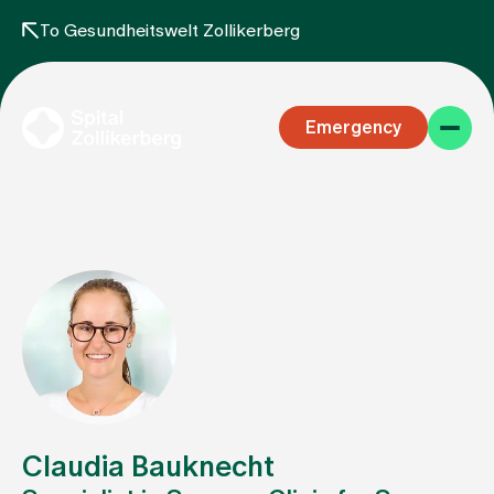
To Gesundheitswelt Zollikerberg
Emergency
Specialist areas
Stay
Claudia Bauknecht
Team