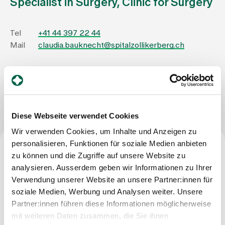
Specialist in Surgery, Clinic for Surgery
Assigning
Tel
+41 44 397 22 44
Mail
claudia.bauknecht@spitalzollikerberg.ch
Events
Write Message
About us
Diese Webseite verwendet Cookies
Wir verwenden Cookies, um Inhalte und Anzeigen zu
Latest news
personalisieren, Funktionen für soziale Medien anbieten
zu können und die Zugriffe auf unsere Website zu
Profession
Jobs & Career
analysieren. Ausserdem geben wir Informationen zu Ihrer
Verwendung unserer Website an unsere Partner:innen für
Certified nursing specialist FH
soziale Medien, Werbung und Analysen weiter. Unsere
Contact us
Partner:innen führen diese Informationen möglicherweise
Baby gallery
mit weiteren Daten zusammen, die Sie ihnen
Blog
Training and further education