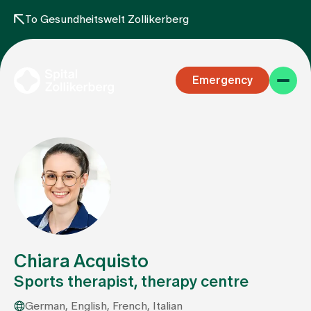
To Gesundheitswelt Zollikerberg
Emergency
Specialist areas
Stay
Chiara Acquisto
Sports therapist, therapy centre
Team
German, English, French, Italian