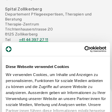
Spital Zollikerberg
Assigning
Departement Pflegeexpertisen, Therapien und
Beratung
Therapie-Zentrum
Events
Trichtenhauserstrasse 20
8125 Zollikerberg
Tel
+41 44 397 27 11
About us
Mail
+41 44 397 27 11
Latest news
Diese Webseite verwendet Cookies
Write Message
Wir verwenden Cookies, um Inhalte und Anzeigen zu
personalisieren, Funktionen für soziale Medien anbieten
Jobs & Career
zu können und die Zugriffe auf unsere Website zu
analysieren. Ausserdem geben wir Informationen zu Ihrer
Contact us
Verwendung unserer Website an unsere Partner:innen für
Profession
Baby gallery
soziale Medien, Werbung und Analysen weiter. Unsere
Blog
Partner:innen führen diese Informationen möglicherweise