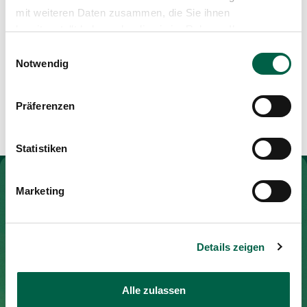
Sports therapist BSc
Media
mit weiteren Daten zusammen, die Sie ihnen
Publications
bereitgestellt haben oder die sie im Rahmen Ihrer
Nutzung der Dienste gesammelt haben.
Einwilligungsauswahl
Training and further education
Notwendig
BSc in Sport, Exercise and Health University of Basel
Präferenzen
Statistiken
To Gesundheitswelt Zollikerberg
Marketing
Spital Zollikerberg
Details zeigen
Trichtenhauserstrasse 20
8125 Zollikerberg
Alle zulassen
Tel
+41 44 397 21 11