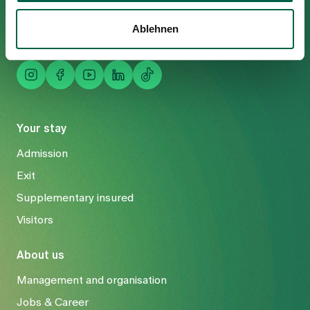
Fax
+41 44 397 21 12
Ablehnen
Mail
info@spitalzollikerberg.ch
Your stay
Admission
Exit
Supplementary insured
Visitors
About us
Management and organisation
Jobs & Career