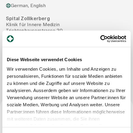
German, English
Assigning
Spital Zollikerberg
Klinik für Innere Medizin
Trichtenhauserstrasse 20
Events
8125 Zollikerberg
Tel
+41 44 397 22 61
Mail
annina.frick@spitalzollikerberg.ch
About us
Diese Webseite verwendet Cookies
Wir verwenden Cookies, um Inhalte und Anzeigen zu
Write Message
personalisieren, Funktionen für soziale Medien anbieten
Latest news
zu können und die Zugriffe auf unsere Website zu
analysieren. Ausserdem geben wir Informationen zu Ihrer
Jobs & Career
Verwendung unserer Website an unsere Partner:innen für
soziale Medien, Werbung und Analysen weiter. Unsere
Partner:innen führen diese Informationen möglicherweise
Contact us
Profession
mit weiteren Daten zusammen, die Sie ihnen
Baby gallery
bereitgestellt haben oder die sie im Rahmen Ihrer
Blog
Qualified nursing specialist HF