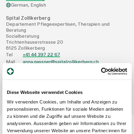
German, English
Assigning
Spital Zollikerberg
Departement Pflegeexpertisen, Therapien und
Beratung
Events
Sozialberatung
Trichtenhauserstrasse 20
8125 Zollikerberg
About us
Tel
+41 44 397 22 67
Mail
anna.gassner@spitalzollikerberg.ch
Latest news
Write Message
Diese Webseite verwendet Cookies
Jobs & Career
Wir verwenden Cookies, um Inhalte und Anzeigen zu
personalisieren, Funktionen für soziale Medien anbieten
zu können und die Zugriffe auf unsere Website zu
Contact us
analysieren. Ausserdem geben wir Informationen zu Ihrer
Baby gallery
Profession
Blog
Verwendung unserer Website an unsere Partner:innen für