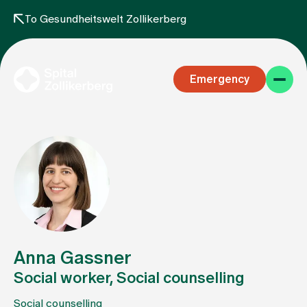
To Gesundheitswelt Zollikerberg
Emergency
Specialist areas
Stay
Anna Gassner
Social worker, Social counselling
Team
Social counselling