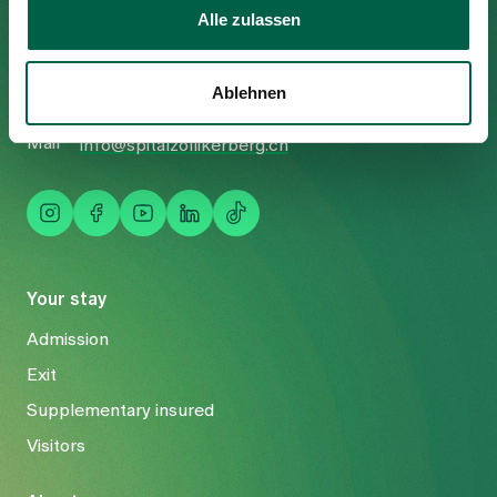
Alle zulassen
Trichtenhauserstrasse 20
8125 Zollikerberg
Tel
Ablehnen
+41 44 397 21 11
Fax
+41 44 397 21 12
Mail
info@spitalzollikerberg.ch
Your stay
Admission
Exit
Supplementary insured
Visitors