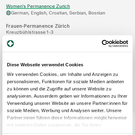
Women's Permanence Zurich
German, English, Croatian, Serbian, Bosnian
Assigning
Frauen-Permanence Zürich
Kreuzbühlstrasse 1-3
Events
8008 Zürich
Tel
+41 44 397 28 97
Mail
praxis@frauenpermanence.ch
About us
Fax
+41 44 397 28 90
Diese Webseite verwendet Cookies
Wir verwenden Cookies, um Inhalte und Anzeigen zu
Latest news
personalisieren, Funktionen für soziale Medien anbieten
Write Message
zu können und die Zugriffe auf unsere Website zu
analysieren. Ausserdem geben wir Informationen zu Ihrer
Jobs & Career
Verwendung unserer Website an unsere Partner:innen für
soziale Medien, Werbung und Analysen weiter. Unsere
Partner:innen führen diese Informationen möglicherweise
Contact us
Baby gallery
mit weiteren Daten zusammen, die Sie ihnen
Profession
Blog
bereitgestellt haben oder die sie im Rahmen Ihrer