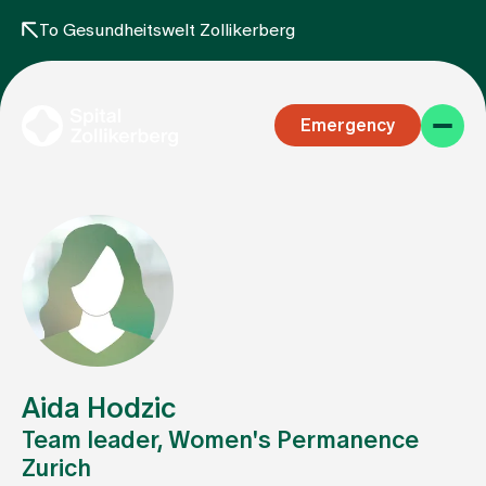
To Gesundheitswelt Zollikerberg
Emergency
Specialist areas
Stay
Aida Hodzic
Team leader, Women's Permanence
Zurich
Team