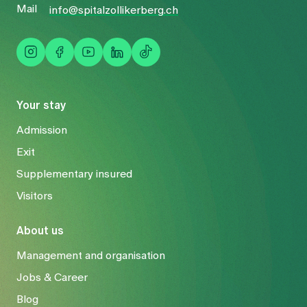
Mail
info@spitalzollikerberg.ch
Your stay
Admission
Exit
Supplementary insured
Visitors
About us
Management and organisation
Jobs & Career
Blog