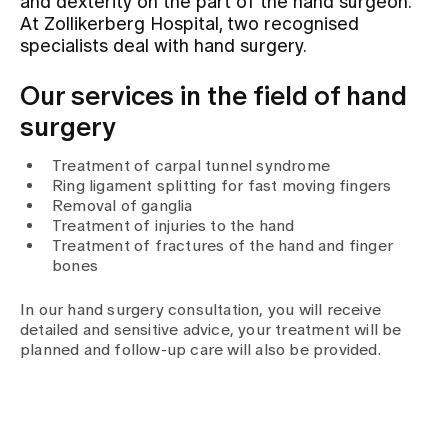
and dexterity on the part of the hand surgeon.
At Zollikerberg Hospital, two recognised
specialists deal with hand surgery.
Assigning
Our services in the field of hand
Events
surgery
Treatment of carpal tunnel syndrome
About us
Ring ligament splitting for fast moving fingers
Removal of ganglia
Treatment of injuries to the hand
Treatment of fractures of the hand and finger
Latest news
bones
In our hand surgery consultation, you will receive
Jobs & Career
detailed and sensitive advice, your treatment will be
planned and follow-up care will also be provided.
Contact us
Baby gallery
Blog