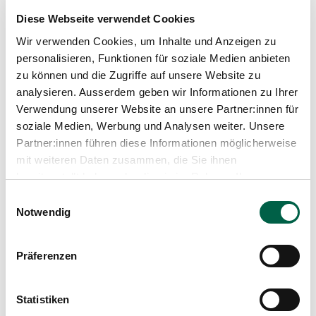
Emergency and Acute Medicine, Hospital Management
Diese Webseite verwendet Cookies
Spital Zollikerberg
Wir verwenden Cookies, um Inhalte und Anzeigen zu
Departement Notfall- und Akutmedizin
personalisieren, Funktionen für soziale Medien anbieten
Chirurgie
zu können und die Zugriffe auf unsere Website zu
Trichtenhauserstrasse 20
8125 Zollikerberg
analysieren. Ausserdem geben wir Informationen zu Ihrer
Verwendung unserer Website an unsere Partner:innen für
+41 44 397 21 32
soziale Medien, Werbung und Analysen weiter. Unsere
Mail
Partner:innen führen diese Informationen möglicherweise
mit weiteren Daten zusammen, die Sie ihnen
bereitgestellt haben oder die sie im Rahmen Ihrer
Show profile
Nutzung der Dienste gesammelt haben.
Einwilligungsauswahl
Notwendig
Präferenzen
Statistiken