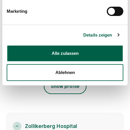
Marketing
PD Dr. med. Boris Czermak
Attending physician
Chirurgie am Kreuzplatz
Details zeigen
Forchstrasse 4
8008 Zürich
Alle zulassen
+41 44 363 88 88
Mail
Ablehnen
Show profile
Zollikerberg Hospital