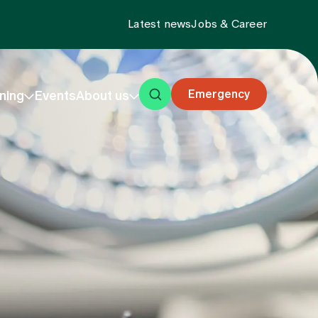
Latest news
Jobs & Career
Emergency
ning
Events
About us