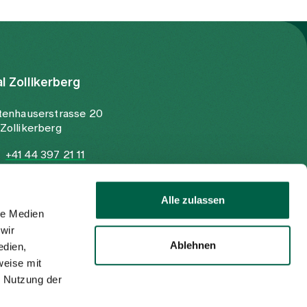
al Zollikerberg
tenhauserstrasse 20
Zollikerberg
+41 44 397 21 11
+41 44 397 21 12
info@spitalzollikerberg.ch
Alle zulassen
le Medien
wir
Ablehnen
edien,
weise mit
r Nutzung der