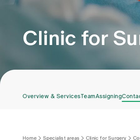
Clinic for S
Overview & Services
Team
Assigning
Conta
Home
Specialist areas
Clinic for Surgery
Co