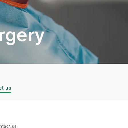
urgery
ct us
ntact us