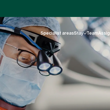
Specialist areas
Stay
Team
Assig