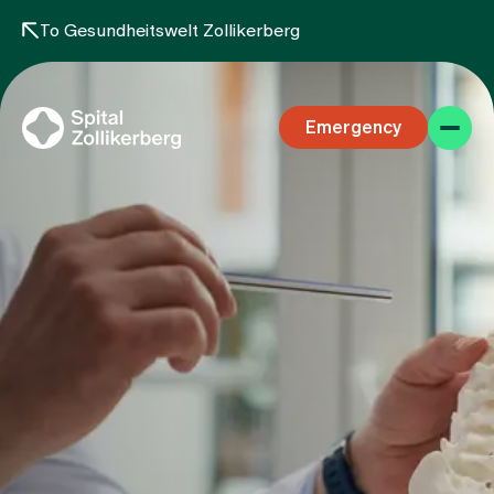
To Gesundheitswelt Zollikerberg
Emergency
Specialist areas
Stay
Team