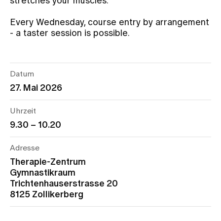
stretches your muscles.
Every Wednesday, course entry by arrangement
Assigning
- a taster session is possible.
Events
Datum
27. Mai 2026
About us
Uhrzeit
9.30 – 10.20
Latest news
Adresse
Jobs & Career
Therapie-Zentrum
Gymnastikraum
Trichtenhauserstrasse 20
Contact us
8125 Zollikerberg
Baby gallery
Blog