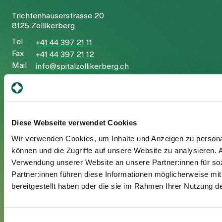
Trichtenhauserstrasse 20
8125 Zollikerberg
Tel
+41 44 397 21 11
Fax
+41 44 397 21 12
Mail
info@spitalzollikerberg.ch
Diese Webseite verwendet Cookies
Your stay
Wir verwenden Cookies, um Inhalte und Anzeigen zu personal
können und die Zugriffe auf unsere Website zu analysieren.
Admission
Verwendung unserer Website an unsere Partner:innen für so
Exit
Partner:innen führen diese Informationen möglicherweise mi
Supplementary insured
bereitgestellt haben oder die sie im Rahmen Ihrer Nutzung 
Visitors
Einwilligungsauswahl