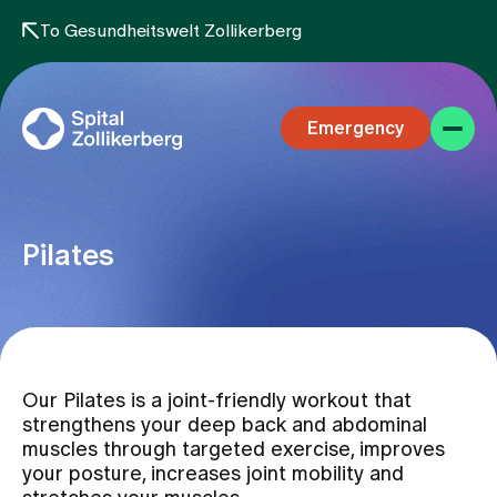
To Gesundheitswelt Zollikerberg
Emergency
Pilates
Specialist areas
Our Pilates is a joint-friendly workout that
Stay
strengthens your deep back and abdominal
muscles through targeted exercise, improves
your posture, increases joint mobility and
Team