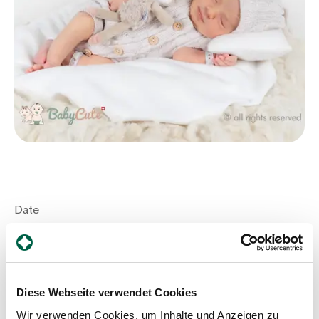
Assigning
Events
About us
Latest news
Date
6/3/2026
Jobs & Career
Time of birth
Contact us
10:19 AM
Diese Webseite verwendet Cookies
Baby gallery
Blog
Wir verwenden Cookies, um Inhalte und Anzeigen zu
Gender