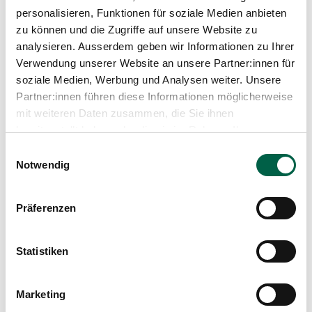
Media
personalisieren, Funktionen für soziale Medien anbieten
Girl
Publications
zu können und die Zugriffe auf unsere Website zu
analysieren. Ausserdem geben wir Informationen zu Ihrer
Height
Verwendung unserer Website an unsere Partner:innen für
49 cm
soziale Medien, Werbung und Analysen weiter. Unsere
Partner:innen führen diese Informationen möglicherweise
Weight
mit weiteren Daten zusammen, die Sie ihnen
3430 grams
bereitgestellt haben oder die sie im Rahmen Ihrer
Nutzung der Dienste gesammelt haben.
Einwilligungsauswahl
Notwendig
Präferenzen
Share post
Statistiken
Marketing