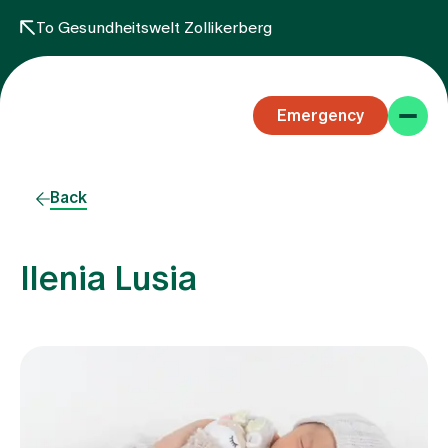
To Gesundheitswelt Zollikerberg
Emergency
Back
Ilenia Lusia
Specialist areas
Stay
Team